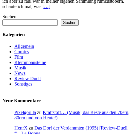
ich aber zu faul war in meiner eigenen Sammlung rumzustöbern,
schaute ich mal, was
[…]
Suchen
Suchen
Kategorien
Allgemein
Comics
Film
Klemmbausteine
Musik
News
Review Duell
Sonstiges
Neue Kommentare
Pixelgorilla
zu
Kraftstoff… (Musik, das Beste aus den 70ern,
80ern und von Heute!)
HenrX
zu
Das Dorf der Verdammten (1995) [Review-Duell
#11] + Bonus