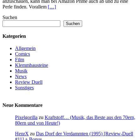
anzuschauen, kann man bei Amazon Prime auch ab und zu eine
Perle finden. Vorallem
[…]
Suchen
Suchen
Kategorien
Allgemein
Comics
Film
Klemmbausteine
Musik
News
Review Duell
Sonstiges
Neue Kommentare
Pixelgorilla
zu
Kraftstoff… (Musik, das Beste aus den 70ern,
80ern und von Heute!)
HenrX
zu
Das Dorf der Verdammten (1995) [Review-Duell
#11] + Bonus