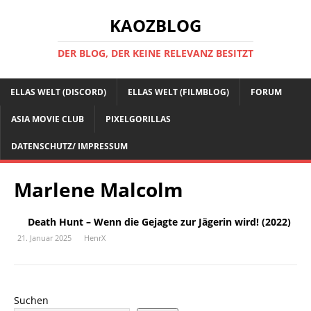
KAOZBLOG
DER BLOG, DER KEINE RELEVANZ BESITZT
ELLAS WELT (DISCORD)
ELLAS WELT (FILMBLOG)
FORUM
ASIA MOVIE CLUB
PIXELGORILLAS
DATENSCHUTZ/ IMPRESSUM
Marlene Malcolm
Death Hunt – Wenn die Gejagte zur Jägerin wird! (2022)
21. Januar 2025
HenrX
Suchen