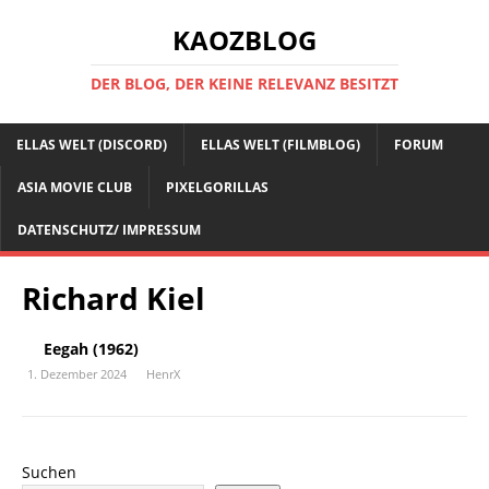
KAOZBLOG
DER BLOG, DER KEINE RELEVANZ BESITZT
ELLAS WELT (DISCORD)
ELLAS WELT (FILMBLOG)
FORUM
ASIA MOVIE CLUB
PIXELGORILLAS
DATENSCHUTZ/ IMPRESSUM
Richard Kiel
Eegah (1962)
1. Dezember 2024
HenrX
Suchen