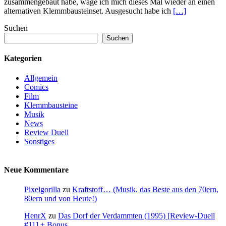
zusammengebaut habe, wage ich mich dieses Mal wieder an einen
alternativen Klemmbausteinset. Ausgesucht habe ich
[…]
Suchen
Suchen
Kategorien
Allgemein
Comics
Film
Klemmbausteine
Musik
News
Review Duell
Sonstiges
Neue Kommentare
Pixelgorilla
zu
Kraftstoff… (Musik, das Beste aus den 70ern,
80ern und von Heute!)
HenrX
zu
Das Dorf der Verdammten (1995) [Review-Duell
#11] + Bonus