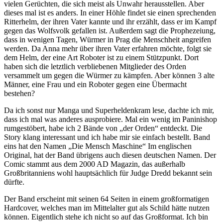
vielen Gerüchten, die sich meist als Unwahr herausstellen. Aber
dieses mal ist es anders. In einer Höhle findet sie einen sprechenden
Ritterhelm, der ihren Vater kannte und ihr erzählt, dass er im Kampf
gegen das Wolfsvolk gefallen ist. Außerdem sagt die Prophezeiung,
dass in wenigen Tagen, Würmer in Prag die Menschheit angreifen
werden. Da Anna mehr über ihren Vater erfahren möchte, folgt sie
dem Helm, der eine Art Roboter ist zu einem Stützpunkt. Dort
haben sich die letztlich verbliebenen Mitglieder des Orden
versammelt um gegen die Würmer zu kämpfen. Aber können 3 alte
Männer, eine Frau und ein Roboter gegen eine Übermacht
bestehen?
Da ich sonst nur Manga und Superheldenkram lese, dachte ich mir,
dass ich mal was anderes ausprobiere. Mal ein wenig im Paninishop
rumgestöbert, habe ich 2 Bände von „der Orden“ entdeckt. Die
Story klang interessant und ich habe mir sie einfach bestellt. Band
eins hat den Namen „Die Mensch Maschine“ Im englischen
Original, hat der Band übrigens auch diesen deutschen Namen. Der
Comic stammt aus dem 2000 AD Magazin, das außerhalb
Großbritanniens wohl hauptsächlich für Judge Dredd bekannt sein
dürfte.
Der Band erscheint mit seinen 64 Seiten in einem großformatigen
Hardcover, welches man im Mittelalter gut als Schild hätte nutzen
können. Eigentlich stehe ich nicht so auf das Großformat. Ich bin