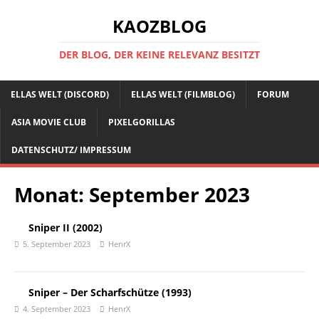
KAOZBLOG
DER BLOG, DER KEINE RELEVANZ BESITZT
ELLAS WELT (DISCORD)
ELLAS WELT (FILMBLOG)
FORUM
ASIA MOVIE CLUB
PIXELGORILLAS
DATENSCHUTZ/ IMPRESSUM
Monat:
September 2023
Sniper II (2002)
5. September 2023
HenrX
Sniper – Der Scharfschütze (1993)
4. September 2023
HenrX