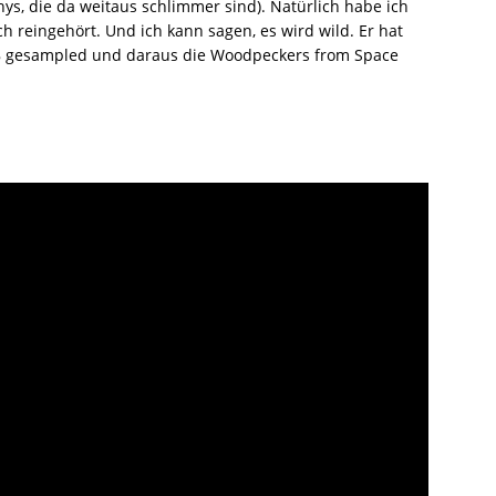
, die da weitaus schlimmer sind). Natürlich habe ich
h reingehört. Und ich kann sagen, es wird wild. Er hat
 gesampled und daraus die Woodpeckers from Space