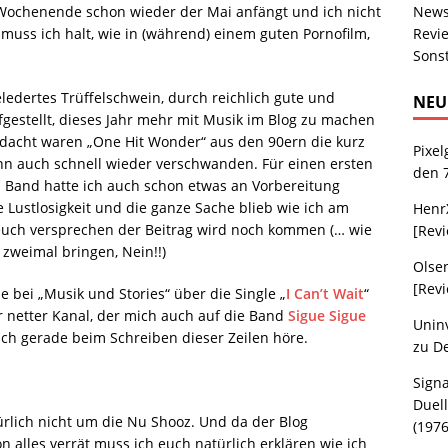
 Wochenende schon wieder der Mai anfängt und ich nicht
New
n muss ich halt, wie in (während) einem guten Pornofilm,
Revi
Sons
eledertes Trüffelschwein, durch reichlich gute und
NEU
fgestellt, dieses Jahr mehr mit Musik im Blog zu machen
edacht waren „One Hit Wonder“ aus den 90ern die kurz
Pixel
nn auch schnell wieder verschwanden. Für einen ersten
den 
p Band hatte ich auch schon etwas an Vorbereitung
e Lustlosigkeit und die ganze Sache blieb wie ich am
Henr
euch versprechen der Beitrag wird noch kommen (… wie
[Rev
zweimal bringen, Nein!!)
Olse
[Rev
 bei „Musik und Stories“ über die Single „
I Can’t Wait
“
 netter Kanal, der mich auch auf die Band
Sigue Sigue
Uninv
ch gerade beim Schreiben dieser Zeilen höre.
zu
D
Sign
Duell
türlich nicht um die Nu Shooz. Und da der Blog
(1976
n alles verrät muss ich euch natürlich erklären wie ich