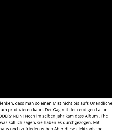
denken, dass man so einen Mist nicht bis aufs Unendliche
um prodozieren kann. Der Gag mit der reudigen Lache
? ODER? NEIN! Noch im selben Jahr kam dass Album „The
was soll ich sagen, sie haben es durchgezogen. Mit
haus noch zufrieden geben Aber diese elektronische