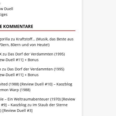
s
ew Duell
tiges
E KOMMENTARE
gorilla
zu
Kraftstoff… (Musik, das Beste aus
70ern, 80ern und von Heute!)
X
zu
Das Dorf der Verdammten (1995)
iew-Duell #11] + Bonus
n
zu
Das Dorf der Verdammten (1995)
iew-Duell #11] + Bonus
ited (1988) [Review Duell #10] – Kaozblog
emon Warp (1988)
ale – Ein Weltraumabenteuer (1970) [Review
 #9] – Kaozblog
zu
Im Staub der Sterne
) [Review Duell #3]