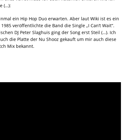
 (…):
mal ein Hip Hop Duo erwarten. Aber laut Wiki ist es ein
985 veröffentlichte die Band die Single „I Can’t Wait“.
hen DJ Peter Slaghuis ging der Song erst Steil (…). Ich
auch die Platte der Nu Shooz gekauft um mir auch diese
tch Mix bekannt.