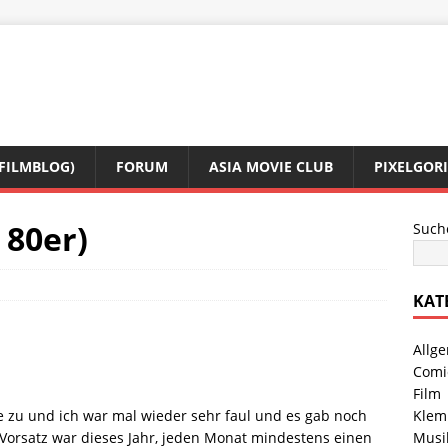
(FILMBLOG)
FORUM
ASIA MOVIE CLUB
PIXELGOR
 80er)
Such
KAT
Allg
Comi
Film
e zu und ich war mal wieder sehr faul und es gab noch
Klem
 Vorsatz war dieses Jahr, jeden Monat mindestens einen
Musi