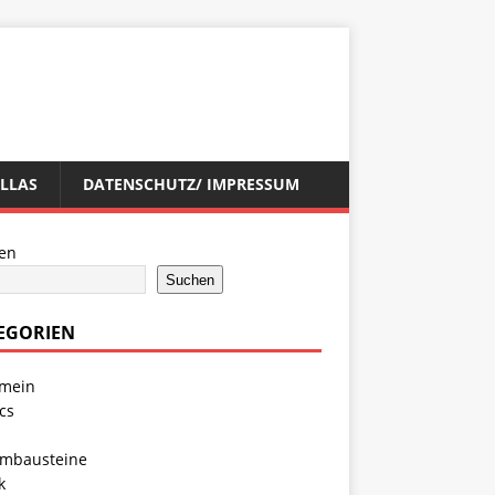
ILLAS
DATENSCHUTZ/ IMPRESSUM
en
Suchen
EGORIEN
emein
cs
mbausteine
k