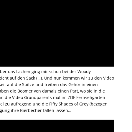
 Aber das Lachen ging mir schon bei der Woody
eicht auf den Sack (…). Und nun kommen wir zu den Video
keit auf die Spitze und treiben das Gehör in einen
ben die Boomer von damals einen Part, wo sie in die
ann die Video Grandparents mal im ZDF Fernsehgarten
iel zu aufregend und die Fifty Shades of Grey (bezogen
gung ihre Bierbecher fallen lassen…