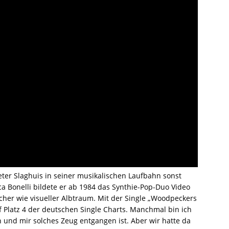
eter Slaghuis in seiner musikalischen Laufbahn sonst
a Bonelli bildete er ab 1984 das Synthie-Pop-Duo Video
scher wie visueller Albtraum. Mit der Single „Woodpeckers
f Platz 4 der deutschen Single Charts. Manchmal bin ich
 und mir solches Zeug entgangen ist. Aber wir hatte da