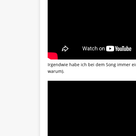
Irgendwie habe ich bei dem Song immer ei
warum).