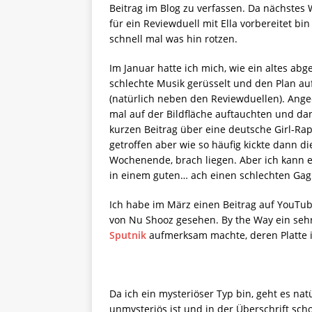
Beitrag im Blog zu verfassen. Da nächstes
für ein Reviewduell mit Ella vorbereitet bi
schnell mal was hin rotzen.
Im Januar hatte ich mich, wie ein altes abg
schlechte Musik gerüsselt und den Plan au
(natürlich neben den Reviewduellen). Ang
mal auf der Bildfläche auftauchten und da
kurzen Beitrag über eine deutsche Girl-Ra
getroffen aber wie so häufig kickte dann di
Wochenende, brach liegen. Aber ich kann 
in einem guten… ach einen schlechten Gag 
Ich habe im März einen Beitrag auf YouTube
von Nu Shooz gesehen. By the Way ein sehr
Sputnik
aufmerksam machte, deren Platte i
Da ich ein mysteriöser Typ bin, geht es na
unmysteriös ist und in der Überschrift scho