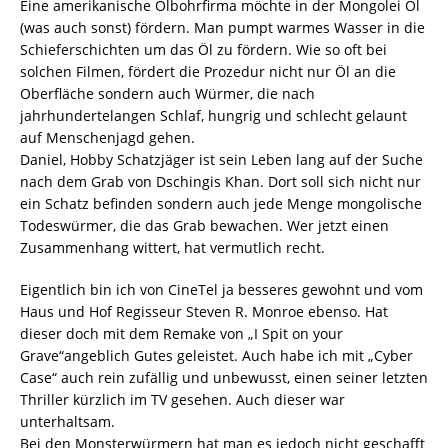
Eine amerikanische Ölbohrfirma möchte in der Mongolei Öl
(was auch sonst) fördern. Man pumpt warmes Wasser in die
Schieferschichten um das Öl zu fördern. Wie so oft bei
solchen Filmen, fördert die Prozedur nicht nur Öl an die
Oberfläche sondern auch Würmer, die nach
jahrhundertelangen Schlaf, hungrig und schlecht gelaunt
auf Menschenjagd gehen.
Daniel, Hobby Schatzjäger ist sein Leben lang auf der Suche
nach dem Grab von Dschingis Khan. Dort soll sich nicht nur
ein Schatz befinden sondern auch jede Menge mongolische
Todeswürmer, die das Grab bewachen. Wer jetzt einen
Zusammenhang wittert, hat vermutlich recht.
Eigentlich bin ich von CineTel ja besseres gewohnt und vom
Haus und Hof Regisseur Steven R. Monroe ebenso. Hat
dieser doch mit dem Remake von „I Spit on your
Grave“angeblich Gutes geleistet. Auch habe ich mit „Cyber
Case“ auch rein zufällig und unbewusst, einen seiner letzten
Thriller kürzlich im TV gesehen. Auch dieser war
unterhaltsam.
Bei den Monsterwürmern hat man es jedoch nicht geschafft