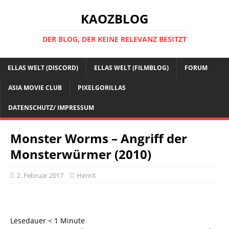
KAOZBLOG
DER BLOG, DER KEINE RELEVANZ BESITZT
ELLAS WELT (DISCORD)
ELLAS WELT (FILMBLOG)
FORUM
ASIA MOVIE CLUB
PIXELGORILLAS
DATENSCHUTZ/ IMPRESSUM
Monster Worms – Angriff der
Monsterwürmer (2010)
2. Februar 2017
HenrX
Lesedauer
< 1
Minute