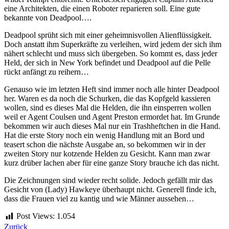
eine Architekten, die einen Roboter reparieren soll. Eine gute
bekannte von Deadpool….
Deadpool sprüht sich mit einer geheimnisvollen Alienflüssigkeit.
Doch anstatt ihm Superkräfte zu verleihen, wird jedem der sich ihm
nähert schlecht und muss sich übergeben. So kommt es, dass jeder
Held, der sich in New York befindet und Deadpool auf die Pelle
rückt anfängt zu reihern…
Genauso wie im letzten Heft sind immer noch alle hinter Deadpool
her. Waren es da noch die Schurken, die das Kopfgeld kassieren
wollen, sind es dieses Mal die Helden, die ihn einsperren wollen
weil er Agent Coulsen und Agent Preston ermordet hat. Im Grunde
bekommen wir auch dieses Mal nur ein Trashheftchen in die Hand.
Hat die erste Story noch ein wenig Handlung mit an Bord und
teasert schon die nächste Ausgabe an, so bekommen wir in der
zweiten Story nur kotzende Helden zu Gesicht. Kann man zwar
kurz drüber lachen aber für eine ganze Story brauche ich das nicht.
Die Zeichnungen sind wieder recht solide. Jedoch gefällt mir das
Gesicht von (Lady) Hawkeye überhaupt nicht. Generell finde ich,
dass die Frauen viel zu kantig und wie Männer aussehen…
Post Views:
1.054
Zurück