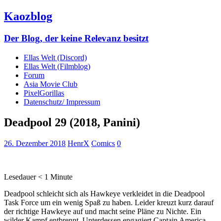
Kaozblog
Der Blog, der keine Relevanz besitzt
Ellas Welt (Discord)
Ellas Welt (Filmblog)
Forum
Asia Movie Club
PixelGorillas
Datenschutz/ Impressum
Deadpool 29 (2018, Panini)
26. Dezember 2018
HenrX
Comics
0
Lesedauer
< 1
Minute
Deadpool schleicht sich als Hawkeye verkleidet in die Deadpool
Task Force um ein wenig Spaß zu haben. Leider kreuzt kurz darauf
der richtige Hawkeye auf und macht seine Pläne zu Nichte. Ein
wilder Kampf entbrennt. Unterdessen engagiert Captain America