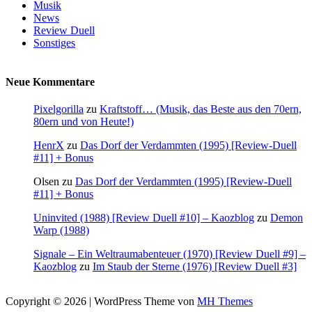
Musik
News
Review Duell
Sonstiges
Neue Kommentare
Pixelgorilla
zu
Kraftstoff… (Musik, das Beste aus den 70ern,
80ern und von Heute!)
HenrX
zu
Das Dorf der Verdammten (1995) [Review-Duell
#11] + Bonus
Olsen
zu
Das Dorf der Verdammten (1995) [Review-Duell
#11] + Bonus
Uninvited (1988) [Review Duell #10] – Kaozblog
zu
Demon
Warp (1988)
Signale – Ein Weltraumabenteuer (1970) [Review Duell #9] –
Kaozblog
zu
Im Staub der Sterne (1976) [Review Duell #3]
Copyright © 2026 | WordPress Theme von
MH Themes