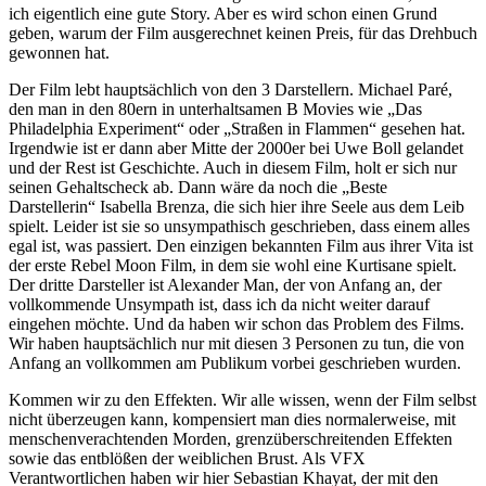
ich eigentlich eine gute Story. Aber es wird schon einen Grund
geben, warum der Film ausgerechnet keinen Preis, für das Drehbuch
gewonnen hat.
Der Film lebt hauptsächlich von den 3 Darstellern. Michael Paré,
den man in den 80ern in unterhaltsamen B Movies wie „Das
Philadelphia Experiment“ oder „Straßen in Flammen“ gesehen hat.
Irgendwie ist er dann aber Mitte der 2000er bei Uwe Boll gelandet
und der Rest ist Geschichte. Auch in diesem Film, holt er sich nur
seinen Gehaltscheck ab. Dann wäre da noch die „Beste
Darstellerin“ Isabella Brenza, die sich hier ihre Seele aus dem Leib
spielt. Leider ist sie so unsympathisch geschrieben, dass einem alles
egal ist, was passiert. Den einzigen bekannten Film aus ihrer Vita ist
der erste Rebel Moon Film, in dem sie wohl eine Kurtisane spielt.
Der dritte Darsteller ist Alexander Man, der von Anfang an, der
vollkommende Unsympath ist, dass ich da nicht weiter darauf
eingehen möchte. Und da haben wir schon das Problem des Films.
Wir haben hauptsächlich nur mit diesen 3 Personen zu tun, die von
Anfang an vollkommen am Publikum vorbei geschrieben wurden.
Kommen wir zu den Effekten. Wir alle wissen, wenn der Film selbst
nicht überzeugen kann, kompensiert man dies normalerweise, mit
menschenverachtenden Morden, grenzüberschreitenden Effekten
sowie das entblößen der weiblichen Brust. Als VFX
Verantwortlichen haben wir hier Sebastian Khayat, der mit den