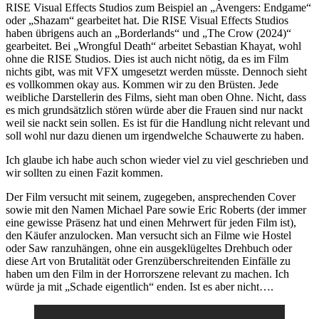
RISE Visual Effects Studios zum Beispiel an „Avengers: Endgame“
oder „Shazam“ gearbeitet hat. Die RISE Visual Effects Studios
haben übrigens auch an „Borderlands“ und „The Crow (2024)“
gearbeitet. Bei „Wrongful Death“ arbeitet Sebastian Khayat, wohl
ohne die RISE Studios. Dies ist auch nicht nötig, da es im Film
nichts gibt, was mit VFX umgesetzt werden müsste. Dennoch sieht
es vollkommen okay aus. Kommen wir zu den Brüsten. Jede
weibliche Darstellerin des Films, sieht man oben Ohne. Nicht, dass
es mich grundsätzlich stören würde aber die Frauen sind nur nackt
weil sie nackt sein sollen. Es ist für die Handlung nicht relevant und
soll wohl nur dazu dienen um irgendwelche Schauwerte zu haben.
Ich glaube ich habe auch schon wieder viel zu viel geschrieben und
wir sollten zu einen Fazit kommen.
Der Film versucht mit seinem, zugegeben, ansprechenden Cover
sowie mit den Namen Michael Pare sowie Eric Roberts (der immer
eine gewisse Präsenz hat und einen Mehrwert für jeden Film ist),
den Käufer anzulocken. Man versucht sich an Filme wie Hostel
oder Saw ranzuhängen, ohne ein ausgeklügeltes Drehbuch oder
diese Art von Brutalität oder Grenzüberschreitenden Einfälle zu
haben um den Film in der Horrorszene relevant zu machen. Ich
würde ja mit „Schade eigentlich“ enden. Ist es aber nicht….