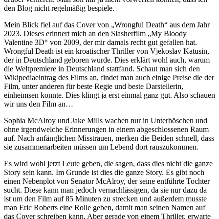
den Blog nicht regelmäßig bespiele.
Mein Blick fiel auf das Cover von „Wrongful Death“ aus dem Jahr
2023. Dieses erinnert mich an den Slasherfilm „My Bloody
Valentine 3D“ von 2009, der mir damals recht gut gefallen hat.
Wrongful Death ist ein kroatischer Thriller von Vjekoslav Katusin,
der in Deutschland geboren wurde. Dies erklärt wohl auch, warum
die Weltpremiere in Deutschland stattfand. Schaut man sich den
Wikipediaeintrag des Films an, findet man auch einige Preise die der
Film, unter anderen für beste Regie und beste Darstellerin,
einheimsen konnte. Dies klingt ja erst einmal ganz gut. Also schauen
wir uns den Film an…
Sophia McAlroy und Jake Mills wachen nur in Unterhöschen und
ohne irgendwelche Erinnerungen in einem abgeschlossenen Raum
auf. Nach anfänglichen Misstrauen, merken die Beiden schnell, dass
sie zusammenarbeiten müssen um Lebend dort rauszukommen.
Es wird wohl jetzt Leute geben, die sagen, dass dies nicht die ganze
Story sein kann. Im Grunde ist dies die ganze Story. Es gibt noch
einen Nebenplot von Senator McAlroy, der seine entführte Tochter
sucht. Diese kann man jedoch vernachlässigen, da sie nur dazu da
ist um den Film auf 85 Minuten zu strecken und außerdem musste
man Eric Roberts eine Rolle geben, damit man seinen Namen auf
das Cover schreiben kann. Aber gerade von einem Thriller, erwarte