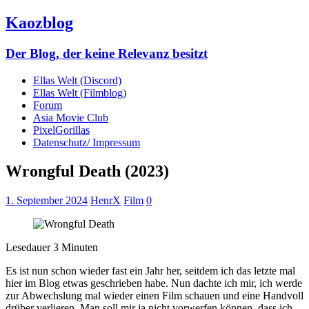
Kaozblog
Der Blog, der keine Relevanz besitzt
Ellas Welt (Discord)
Ellas Welt (Filmblog)
Forum
Asia Movie Club
PixelGorillas
Datenschutz/ Impressum
Wrongful Death (2023)
1. September 2024
HenrX
Film
0
Lesedauer
3
Minuten
Es ist nun schon wieder fast ein Jahr her, seitdem ich das letzte mal
hier im Blog etwas geschrieben habe. Nun dachte ich mir, ich werde
zur Abwechslung mal wieder einen Film schauen und eine Handvoll
drüber verlieren. Man soll mir ja nicht vorwerfen können, dass ich