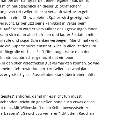
 hat bei der Kameraarbeit einen eigenen Stil, der für
s mich hauptsächlich an dieser „biografischen“
bung“ von Uri Geller als echt verkauft wird. Man geht
eln in einer Show ablehnt. Später wird gezeigt, wie
 versucht. Er benutzt seine Fähigkeit in Vegas beim
t. Außerdem wird er vom Militär dazu gezwungen einen
 kann sich dann aber befreien und lauter Soldaten mit
rläufe und sogar Schranken verbiegen. Manchmal wirkt
wie ein Superschurke entsteht. Alles in allen ist der Film
ls Biografie noch als SciFi Film taugt. Hätte man den
ilm atmosphärischer gemacht mit ein paar
 in den 90er Videotheken gut vermarkten können. So wie
an meine Gehirnwindungen. Uri Geller soll wohl (laut
s er großartig sei, Russell aber stark übertrieben hätte.
 Geistes“ anhören, damit ihr es nicht tun müsst.
 anstehenden Reichtum genießen ohne euch etwas davon
 mir: „Mit Willenskraft mein Selbstbewusstsein zu
erbessern“, „Gewicht zu verlieren“, „Mit dem Rauchen