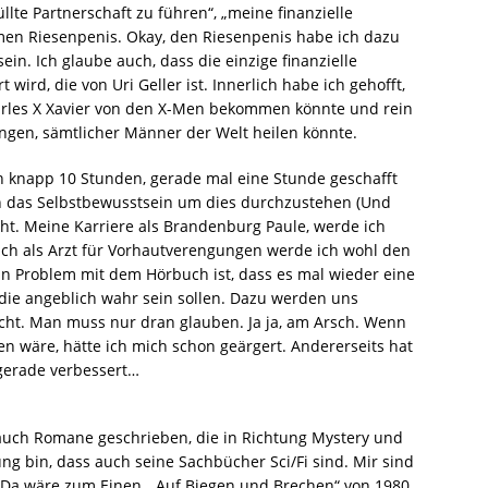
füllte Partnerschaft zu führen“, „meine finanzielle
men Riesenpenis. Okay, den Riesenpenis habe ich dazu
in. Ich glaube auch, dass die einzige finanzielle
 wird, die von Uri Geller ist. Innerlich habe ich gehofft,
harles X Xavier von den X-Men bekommen könnte und rein
gen, sämtlicher Männer der Welt heilen könnte.
n knapp 10 Stunden, gerade mal eine Stunde geschafft
ch das Selbstbewusstsein um dies durchzustehen (Und
cht. Meine Karriere als Brandenburg Paule, werde ich
h als Arzt für Vorhautverengungen werde ich wohl den
n Problem mit dem Hörbuch ist, dass es mal wieder eine
 die angeblich wahr sein sollen. Dazu werden uns
cht. Man muss nur dran glauben. Ja ja, am Arsch. Wenn
sen wäre, hätte ich mich schon geärgert. Andererseits hat
 gerade verbessert…
auch Romane geschrieben, die in Richtung Mystery und
ng bin, dass auch seine Sachbücher Sci/Fi sind. Mir sind
. Da wäre zum Einen, „Auf Biegen und Brechen“ von 1980