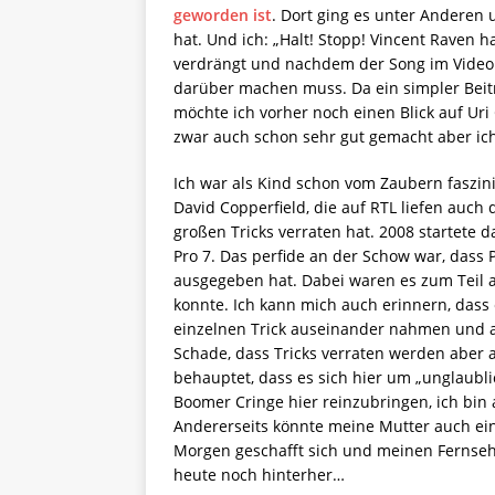
geworden ist
. Dort ging es unter Anderen
hat. Und ich: „Halt! Stopp! Vincent Raven
verdrängt und nachdem der Song im Video a
darüber machen muss. Da ein simpler Beit
möchte ich vorher noch einen Blick auf Uri
zwar auch schon sehr gut gemacht aber ic
Ich war als Kind schon vom Zaubern faszin
David Copperfield, die auf RTL liefen auch
großen Tricks verraten hat. 2008 startete 
Pro 7. Das perfide an der Schow war, dass 
ausgegeben hat. Dabei waren es zum Teil a
konnte. Ich kann mich auch erinnern, dass
einzelnen Trick auseinander nahmen und auc
Schade, dass Tricks verraten werden aber 
behauptet, dass es sich hier um „unglaubl
Boomer Cringe hier reinzubringen, ich bin 
Andererseits könnte meine Mutter auch ein
Morgen geschafft sich und meinen Fernseh
heute noch hinterher…