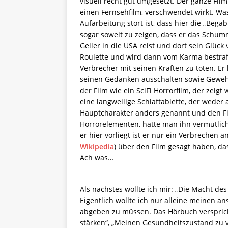
visuell recht gut umgesetzt. Der ganze Film
einen Fernsehfilm, verschwendet wirkt. Wa
Aufarbeitung stört ist, dass hier die „Bega
sogar soweit zu zeigen, dass er das Schumm
Geller in die USA reist und dort sein Glück
Roulette und wird dann vom Karma bestraf
Verbrecher mit seinen Kräften zu töten. Er
seinen Gedanken ausschalten sowie Geweh
der Film wie ein SciFi Horrorfilm, der zeigt 
eine langweilige Schlaftablette, der weder a
Hauptcharakter anders genannt und den F
Horrorelementen, hätte man ihn vermutlich
er hier vorliegt ist er nur ein Verbrechen 
Wikipedia
) über den Film gesagt haben, das
Ach was…
Als nächstes wollte ich mir: „Die Macht des
Eigentlich wollte ich nur alleine meinen
abgeben zu müssen. Das Hörbuch verspricht
stärken“, „Meinen Gesundheitszustand zu v