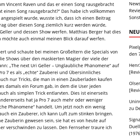
New
 um Vincent Raven und das er einen Song rausgebracht
Revi
 hat einen Song rausgebracht?“ Das habe ich vollkommen
Sons
ngespielt wurde, wusste ich, dass ich einen Beitrag
rag über diesen Song ziemlich kurz werden würde,
NEU
 Geller und dessen Show werfen. Matthias Berger hat dies
h möchte auch einmal meinen Blick darauf werfen.
Pixel
iert und schaute bei meinen Großeltern die Specials von
den 
 die Shows über den maskierten Magier der viele der
Henr
dann: „The next Uri Geller – Unglaubliche Phänomene“ auf
[Rev
Pro 7 es als „echte“ Zauberei und Übersinnliches
uch nur Tricks, die man in einen Zauberladen kaufen
Olse
 es damals ein Forum gab, in dem die User jeden
[Rev
h als simplen Trick entlarvten. Dies ist einerseits
andererseits hat ja Pro 7 auch mehr oder weniger
Uninv
iche Phänomene“ handelt. Um jetzt noch ein wenig
zu
D
auch ein Zauberer, ich kann Luft zum stinken bringen.
Sign
e Zauberin gewesen sein, sie hat es von heute auf
Duell
er verschwinden zu lassen. Den Fernseher traure ich
(1976