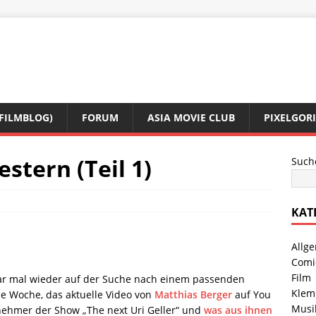
(FILMBLOG)
FORUM
ASIA MOVIE CLUB
PIXELGOR
stern (Teil 1)
Such
KAT
Allg
Comi
Film
war mal wieder auf der Suche nach einem passenden
Klem
de Woche, das aktuelle Video von
Matthias Berger
auf You
Musi
nehmer der Show „The next Uri Geller“ und
was aus ihnen