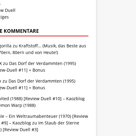
s
ew Duell
tiges
E KOMMENTARE
gorilla
zu
Kraftstoff… (Musik, das Beste aus
70ern, 80ern und von Heute!)
X
zu
Das Dorf der Verdammten (1995)
iew-Duell #11] + Bonus
n
zu
Das Dorf der Verdammten (1995)
iew-Duell #11] + Bonus
ited (1988) [Review Duell #10] – Kaozblog
emon Warp (1988)
ale – Ein Weltraumabenteuer (1970) [Review
 #9] – Kaozblog
zu
Im Staub der Sterne
) [Review Duell #3]