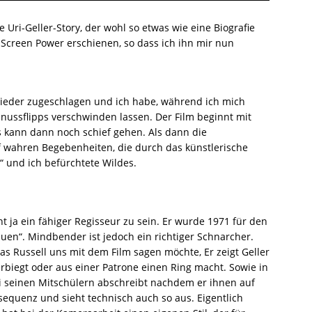
 Uri-Geller-Story, der wohl so etwas wie eine Biografie
ei Screen Power erschienen, so dass ich ihn mir nun
ieder zugeschlagen und ich habe, während ich mich
dnussflipps verschwinden lassen. Der Film beginnt mit
 kann dann noch schief gehen. Als dann die
f wahren Begebenheiten, die durch das künstlerische
“ und ich befürchtete Wildes.
nt ja ein fähiger Regisseur zu sein. Er wurde 1971 für den
uen“. Mindbender ist jedoch ein richtiger Schnarcher.
s Russell uns mit dem Film sagen möchte, Er zeigt Geller
erbiegt oder aus einer Patrone einen Ring macht. Sowie in
ei seinen Mitschülern abschreibt nachdem er ihnen auf
sequenz und sieht technisch auch so aus. Eigentlich