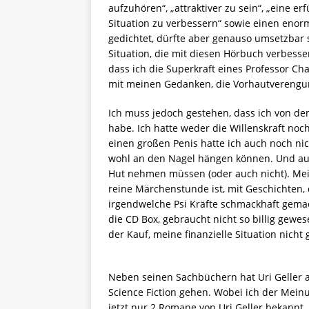
aufzuhören“, „attraktiver zu sein“, „eine er
Situation zu verbessern“ sowie einen enor
gedichtet, dürfte aber genauso umsetzbar se
Situation, die mit diesen Hörbuch verbessert
dass ich die Superkraft eines Professor C
mit meinen Gedanken, die Vorhautverengun
Ich muss jedoch gestehen, dass ich von de
habe. Ich hatte weder die Willenskraft no
einen großen Penis hatte ich auch noch ni
wohl an den Nagel hängen können. Und auc
Hut nehmen müssen (oder auch nicht). Mei
reine Märchenstunde ist, mit Geschichten,
irgendwelche Psi Kräfte schmackhaft gema
die CD Box, gebraucht nicht so billig gewe
der Kauf, meine finanzielle Situation nicht
Neben seinen Sachbüchern hat Uri Geller 
Science Fiction gehen. Wobei ich der Meinu
jetzt nur 2 Romane von Uri Geller bekannt