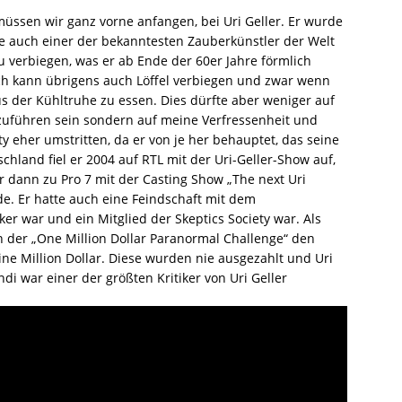
ssen wir ganz vorne anfangen, bei Uri Geller. Er wurde
te auch einer der bekanntesten Zauberkünstler der Welt
zu verbiegen, was er ab Ende der 60er Jahre förmlich
 Ich kann übrigens auch Löffel verbiegen und zwar wenn
aus der Kühltruhe zu essen. Dies dürfte aber weniger auf
zuführen sein sondern auf meine Verfressenheit und
y eher umstritten, da er von je her behauptet, das seine
chland fiel er 2004 auf RTL mit der Uri-Geller-Show auf,
er dann zu Pro 7 mit der Casting Show „The next Uri
de. Er hatte auch eine Feindschaft mit dem
er war und ein Mitglied der Skeptics Society war. Als
 der „One Million Dollar Paranormal Challenge“ den
ine Million Dollar. Diese wurden nie ausgezahlt und Uri
di war einer der größten Kritiker von Uri Geller