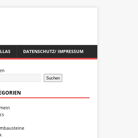
ILLAS
DATENSCHUTZ/ IMPRESSUM
en
Suchen
EGORIEN
emein
cs
mbausteine
k