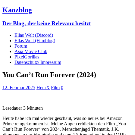
Kaozblog
Der Blog, der keine Relevanz besitzt
Ellas Welt (Discord)
Ellas Welt (Filmblog)
Forum
Asia Movie Club
PixelGorillas
Datenschutz/ Impressum
You Can’t Run Forever (2024)
12. Februar 2025
HenrX
Film
0
Lesedauer
3
Minuten
Heute habe ich mal wieder geschaut, was so neues bei Amazon
Prime reingekommen ist. Meine Augen erblickten den Film „You
Can’t Run Forever“ von 2024. Menschenjagd Thematik, J.K.
Simmons in der Hauptrolle und eine 4.5 Bewertung in der IMDb.