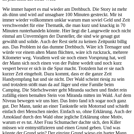
Wie immer hapert es mal wieder am Drehbuch. Die Story ist mehr
als dünn und wird auf unsagbare 100 Minuten gestreckt. Mir ist
immer wieder vollkommen unklar warum man soviel Geld und Zeit
verschwendet für eine Thematik, die man kurz und knackig in 70
Minuten runterhandeln könnte. Hier liegt die Langeweile noch nicht
einmal am Unvermögen der Darsteller, die sind wie gesagt gut
gewählt und solide. Auch der Rest sieht zu keinen Zeitpunkt billig
aus. Das Problem ist das dumme Drehbuch. Wäre ich Teenager und
würde vor einem alten Mann flüchten, wäre ich ruckzuck, mehrere
Kilometer weg. Vorallem weil sie noch einen Vorsprung hat, weil
der Mann sich noch einen von der Palme wedelt und noch kurz
vespert bevor er sich in die Spur macht. Trotzdem hat er sie nach
kurzer Zeit eingeholt. Dazu kommt, dass er die ganze Zeit
Handyempfang hat und sie nicht. Der Wald scheint riesig zu sein
und trotzdem stößt man da auf Jäger und eine Familie beim
Camping. Die Stiefschwester geht Miranda suchen und findet rein
zufällig einen bemalten Stein von Miranda mitten im Wald. Auf dem
Niveau bewegen wir uns hier. Das Intro fand ich sogar noch ganz
gut. Der Mann, tankt an einer Tankstelle sein Motorrad und schießt
einfach drei Menschen nieder. Einfach so, ohne Erklärung. Auch der
Amoklauf durch den Wald ohne jegliche Erklärung ohne Motiv,
warum er es tut. Aber Frau Schumacher dachte sich, den Killer
müssen wir entmystifizieren und einen Grund geben. Und was
könnte der Grund sein? Der einzige Grund wieso ein harter Mann