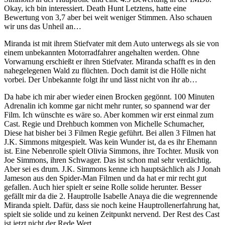
Okay, ich bin interessiert. Death Hunt Letztens, hatte eine
Bewertung von 3,7 aber bei weit weniger Stimmen. Also schauen
wir uns das Unheil an…
Miranda ist mit ihrem Stiefvater mit dem Auto unterwegs als sie von
einem unbekannten Motorradfahrer angehalten werden. Ohne
Vorwarnung erschießt er ihren Stiefvater. Miranda schafft es in den
nahegelegenen Wald zu flüchten. Doch damit ist die Hölle nicht
vorbei. Der Unbekannte folgt ihr und lässt nicht von ihr ab…
Da habe ich mir aber wieder einen Brocken gegönnt. 100 Minuten
Adrenalin ich komme gar nicht mehr runter, so spannend war der
Film. Ich wünschte es wäre so. Aber kommen wir erst einmal zum
Cast. Regie und Drehbuch kommen von Michelle Schumacher,
Diese hat bisher bei 3 Filmen Regie geführt. Bei allen 3 Filmen hat
J.K. Simmons mitgespielt. Was kein Wunder ist, da es ihr Ehemann
ist. Eine Nebenrolle spielt Olivia Simmons, ihre Tochter. Musik von
Joe Simmons, ihren Schwager. Das ist schon mal sehr verdächtig.
Aber sei es drum. J.K. Simmons kenne ich hauptsächlich als J Jonah
Jameson aus den Spider-Man Filmen und da hat er mir recht gut
gefallen. Auch hier spielt er seine Rolle solide herunter. Besser
gefällt mir da die 2. Hauptrolle Isabelle Anaya die die wegrennende
Miranda spielt. Dafür, dass sie noch keine Hauptrollenerfahrung hat,
spielt sie solide und zu keinen Zeitpunkt nervend. Der Rest des Cast
ist jetzt nicht der Rede Wert.