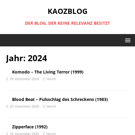
KAOZBLOG
DER BLOG, DER KEINE RELEVANZ BESITZT
Jahr:
2024
Komodo – The Living Terror (1999)
29. Dezember 2024
HenrX
Blood Beat – Pulsschlag des Schreckens (1983)
25. Dezember 2024
HenrX
Zipperface (1992)
18. Dezember 2024
HenrX