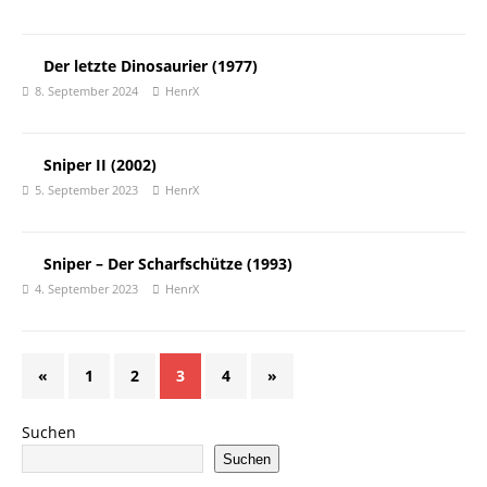
Der letzte Dinosaurier (1977)
8. September 2024
HenrX
Sniper II (2002)
5. September 2023
HenrX
Sniper – Der Scharfschütze (1993)
4. September 2023
HenrX
«
1
2
3
4
»
Suchen
Suchen